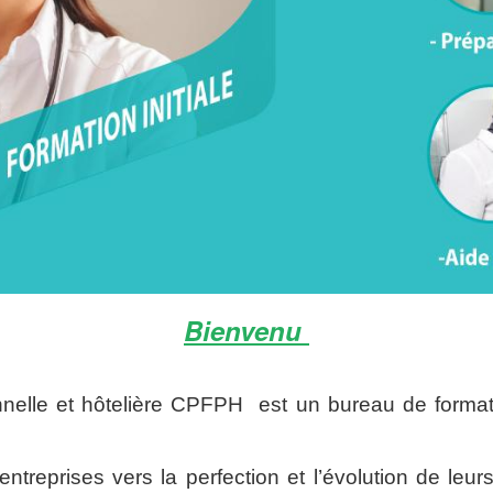
Bienvenu
ionnelle et hôtelière CPFPH est un bureau de forma
treprises vers la perfection et l’évolution de leu